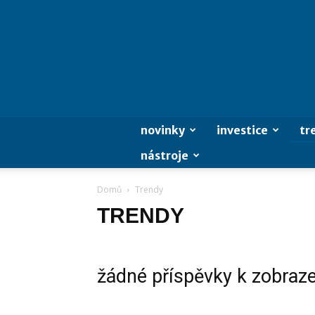
novinky
investice
tr
nástroje
Domů
Trendy
TRENDY
žádné příspěvky k zobraz