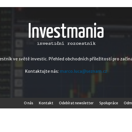
stník ve světě investic. Přehled obchodních příležitostí pro začína
Kontaktujte nás:
marco.luca@seznam.cz
O nás
Kontakt
Odebírat newsletter
Spolupráce
Odmí