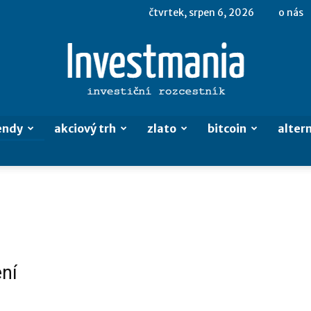
čtvrtek, srpen 6, 2026
o nás
endy
akciový trh
zlato
bitcoin
altern
Investmania.cz
ení