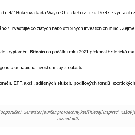
rtiček? Hokejová karta Wayne Gretzkého z roku 1979 se vydražila 
ného?
Investujte do zlatých nebo stříbrných investičních mincí. Zejmé
i do kryptoměn.
Bitcoin
na počátku roku 2021 překonal historická ma
nerátor nabídne investiční tipy z oblastí:
omén, ETF, akcií, sdílených služeb, podílových fondů, exotických 
 doporučení. Generátor je určen pro všechny, kteří hledají inspiraci. Každý 
rozhodnutí.