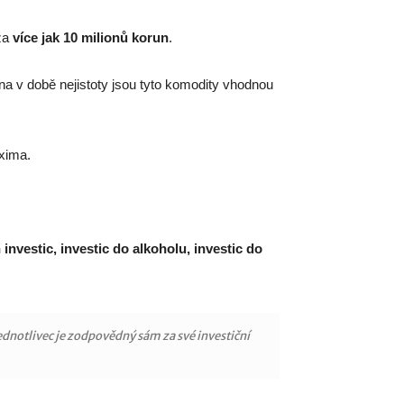
za
více jak 10 milionů korun
.
na v době nejistoty jsou tyto komodity vhodnou
xima.
investic, investic do alkoholu, investic do
jednotlivec je zodpovědný sám za své investiční