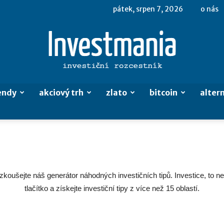
pátek, srpen 7, 2026
o nás
endy
akciový trh
zlato
bitcoin
altern
Investmania.cz
Vyzkoušejte náš generátor náhodných investičních tipů. Investice, to n
tlačítko a získejte investiční tipy z více než 15 oblastí.