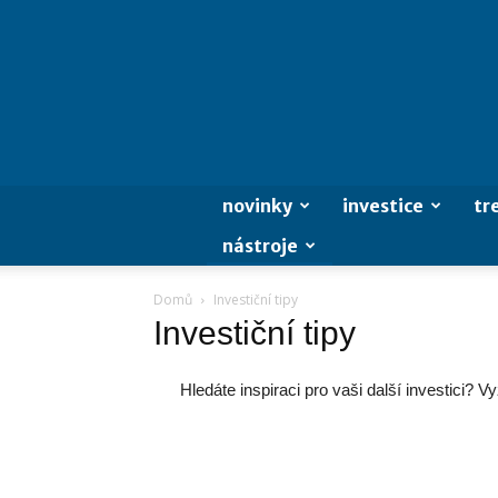
novinky
investice
tr
nástroje
Domů
Investiční tipy
Investiční tipy
Hledáte inspiraci pro vaši další investici? 