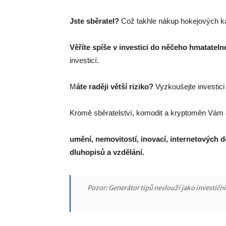
Jste sběratel?
Což takhle nákup hokejových ka
Věříte spíše v investici do něčeho hmatatel
investicí.
M
áte raději větší riziko?
Vyzkoušejte investic
Kromě sběratelství, komodit a kryptoměn Vám ge
umění, nemovitostí, inovací, internetových d
dluhopisů a vzdělání.
Pozor: Generátor tipů neslouží jako investiční