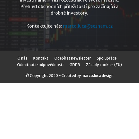
Investmania - Váš rozcestník ve světě investic.
Přehled obchodních příležitostí pro začínající a
drobné investory.
Kontaktujte nás:
marco.luca@seznam.cz
O nás
Kontakt
Odebírat newsletter
Spolupráce
Odmítnutí zodpovědnosti
GDPR
Zásady cookies (EU)
© Copyright 2020 - Created by marco.luca design