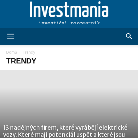
Investmania.cz
Domů
Trendy
TRENDY
13 nadějných firem, které vyrábějí elektrické
vozy. Které mají potenciál uspět a které jsou