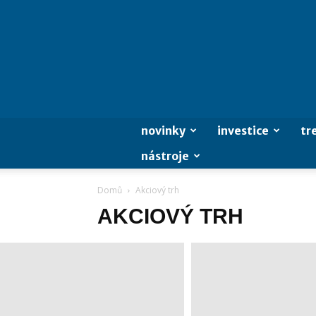
novinky
investice
tr
nástroje
Domů
Akciový trh
AKCIOVÝ TRH