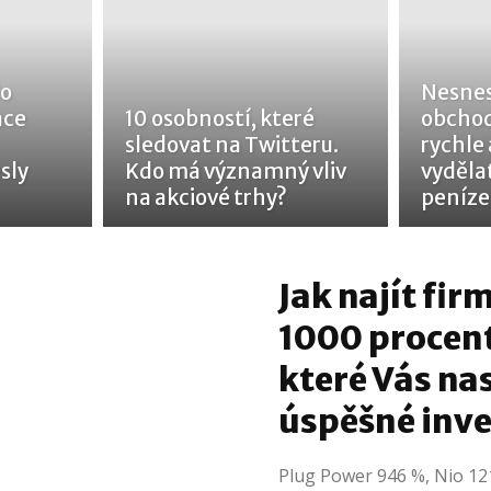
do
Nesnes
ace
10 osobností, které
obchod
sledovat na Twitteru.
rychle
sly
Kdo má významný vliv
vyděla
na akciové trhy?
peníze
Jak najít fir
1000 procent
které Vás na
úspěšné inve
Plug Power 946 %, Nio 12