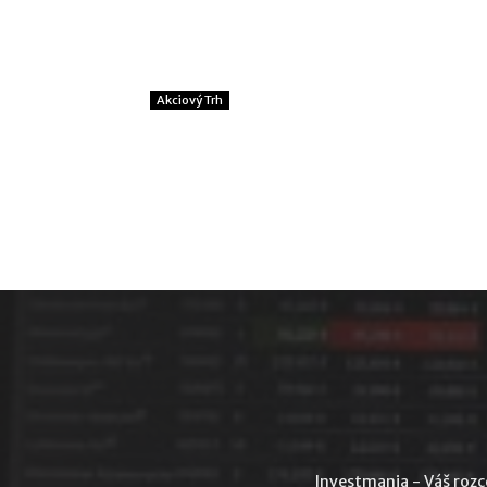
Akciový Trh
Investmania - Váš rozce