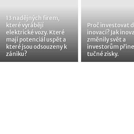
13 nadějných firem,
které vyrábějí
Proč investovat 
elektrické vozy. Které
inovací? Jak inov
mají potenciál uspět a
změnily svět a
které jsou odsouzeny k
investorům přine
zániku?
tučné zisky.