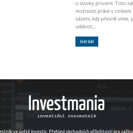
o stovky procent. Toto z
možností práce s rizikem.
sázení, kdy přesně víme,
událost,...
číst dál
stník ve světě investic. Přehled obchodních příležitostí pro začína