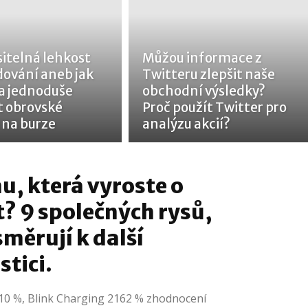
itelná lehkost
Můžou informace z
ování aneb jak
Twitteru zlepšit naše
 a jednoduše
obchodní výsledky?
t obrovské
Proč použít Twitter pro
 na burze
analýzu akcií?
mu, která vyroste o
? 9 společných rysů,
směrují k další
stici.
10 %, Blink Charging 2162 % zhodnocení