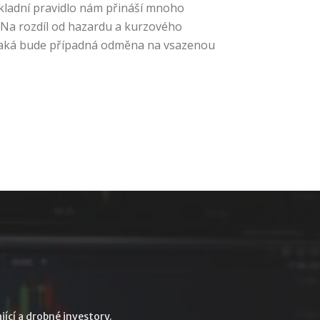
ákladní pravidlo nám přináší mnoho
 Na rozdíl od hazardu a kurzového
 jaká bude případná odměna na vsazenou
jící a drobné investory.