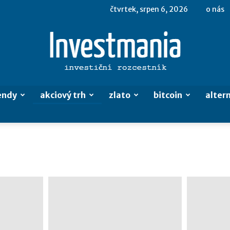
čtvrtek, srpen 6, 2026
o nás
endy
akciový trh
zlato
bitcoin
altern
Investmania.cz