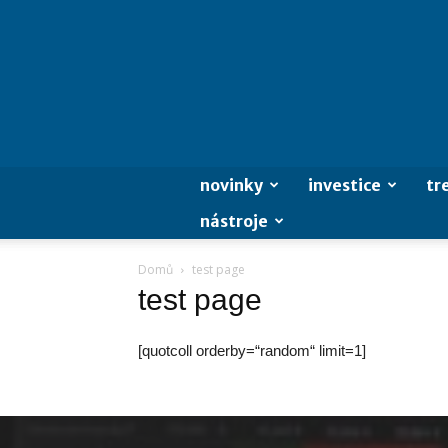
novinky
investice
tr
nástroje
Domů
test page
test page
[quotcoll orderby=“random“ limit=1]