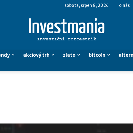
sobota, srpen 8, 2026
o nás
endy
akciový trh
zlato
bitcoin
altern
Investmania.cz