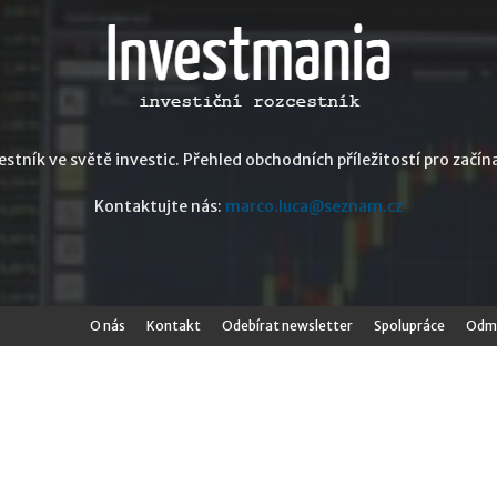
stník ve světě investic. Přehled obchodních příležitostí pro začína
Kontaktujte nás:
marco.luca@seznam.cz
O nás
Kontakt
Odebírat newsletter
Spolupráce
Odmí