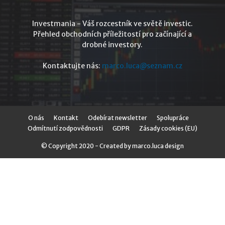
Investmania - Váš rozcestník ve světě investic.
Přehled obchodních příležitostí pro začínající a
drobné investory.
Kontaktujte nás:
marco.luca@seznam.cz
O nás
Kontakt
Odebírat newsletter
Spolupráce
Odmítnutí zodpovědnosti
GDPR
Zásady cookies (EU)
© Copyright 2020 - Created by marco.luca design