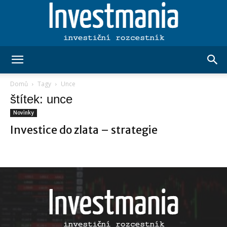
Investmania.cz
Domů
Tagy
Unce
štítek: unce
Novinky
Investice do zlata – strategie