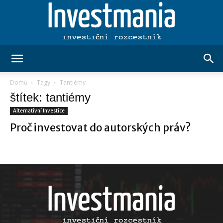
Investmania.cz
Domů
Tagy
Tantiémy
štítek: tantiémy
Alternativní Investice
Proč investovat do autorských práv?