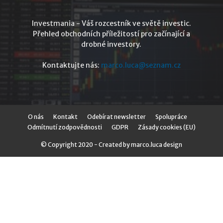
Investmania - Váš rozcestník ve světě investic.
Přehled obchodních příležitostí pro začínající a
drobné investory.
Kontaktujte nás:
marco.luca@seznam.cz
O nás
Kontakt
Odebírat newsletter
Spolupráce
Odmítnutí zodpovědnosti
GDPR
Zásady cookies (EU)
© Copyright 2020 - Created by marco.luca design