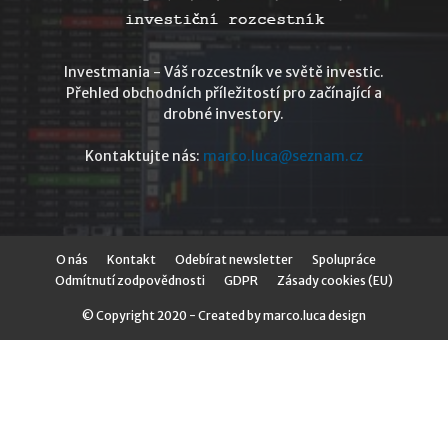
Investmania - Váš rozcestník ve světě investic.
Přehled obchodních příležitostí pro začínající a
drobné investory.
Kontaktujte nás:
marco.luca@seznam.cz
O nás
Kontakt
Odebírat newsletter
Spolupráce
Odmítnutí zodpovědnosti
GDPR
Zásady cookies (EU)
© Copyright 2020 - Created by marco.luca design