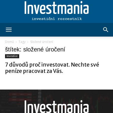
Investmania.cz
Domů
Tagy
Složené úročení
štítek: složené úročení
Investice
7 důvodů proč investovat. Nechte své
peníze pracovat za Vás.