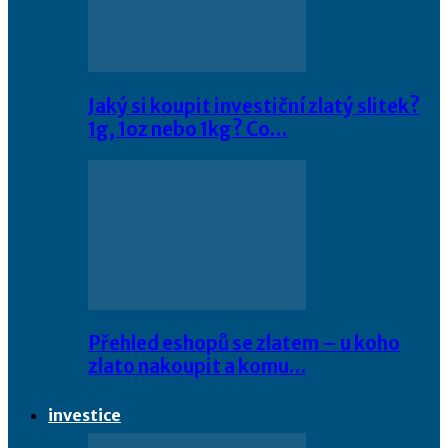
Jaký si koupit investiční zlatý slitek?
1g, 1oz nebo 1kg? Co…
Přehled eshopů se zlatem – u koho
zlato nakoupit a komu…
investice