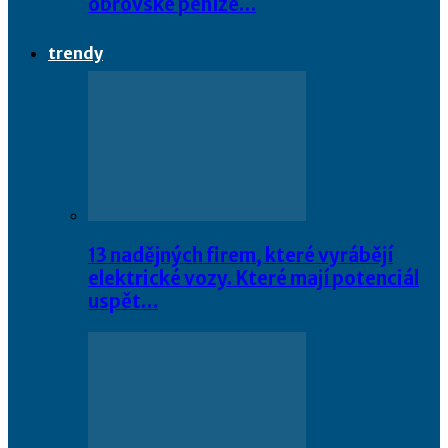
obrovské peníze…
trendy
13 nadějných firem, které vyrábějí
elektrické vozy. Které mají potenciál
uspět…