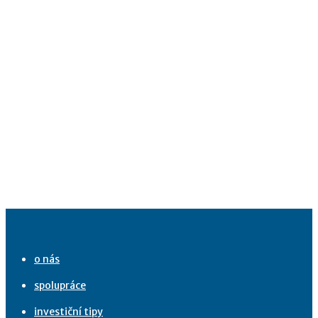
o nás
spolupráce
investiční tipy