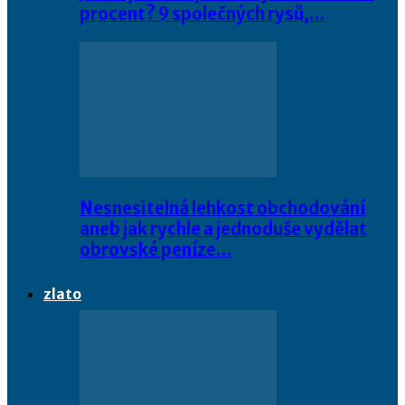
procent? 9 společných rysů,…
Nesnesitelná lehkost obchodování
aneb jak rychle a jednoduše vydělat
obrovské peníze…
zlato