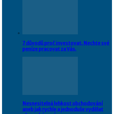
7 důvodů proč investovat. Nechte své
peníze pracovat za Vás.
Nesnesitelná lehkost obchodování
aneb jak rychle a jednoduše vydělat