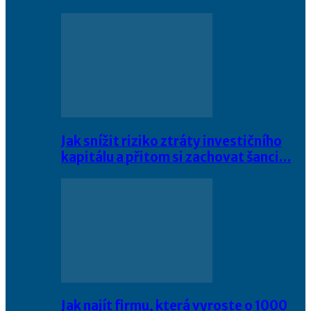
Jak snížit riziko ztráty investičního
kapitálu a přitom si zachovat šanci…
Jak najít firmu, která vyroste o 1000