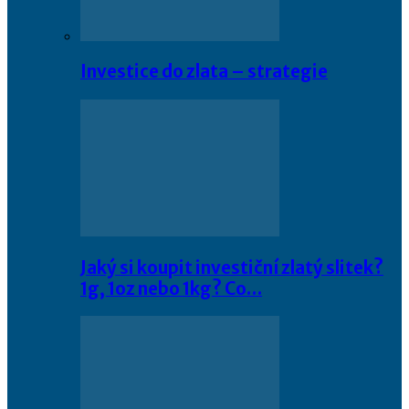
Investice do zlata – strategie
Jaký si koupit investiční zlatý slitek?
1g, 1oz nebo 1kg? Co…