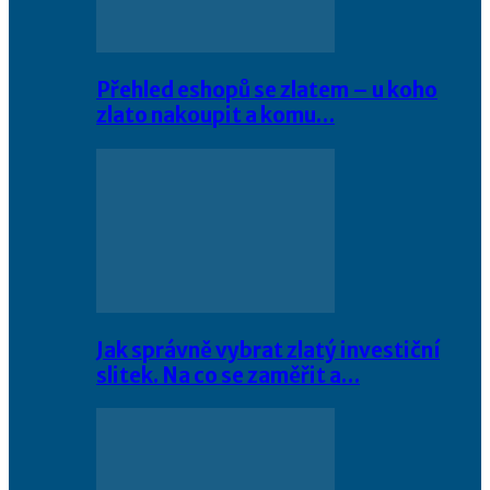
Přehled eshopů se zlatem – u koho
zlato nakoupit a komu…
Jak správně vybrat zlatý investiční
slitek. Na co se zaměřit a…