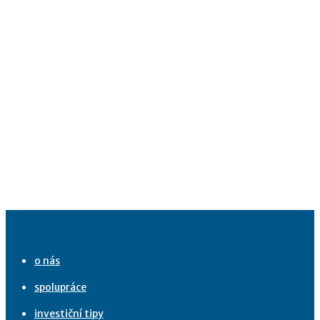
o nás
spolupráce
investiční tipy