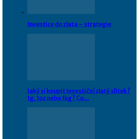
Investice do zlata – strategie
Jaký si koupit investiční zlatý slitek?
1g, 1oz nebo 1kg? Co…