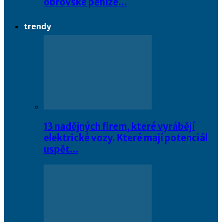
obrovské peníze…
trendy
13 nadějných firem, které vyrábějí
elektrické vozy. Které mají potenciál
uspět…