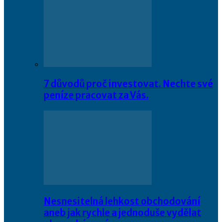
7 důvodů proč investovat. Nechte své
peníze pracovat za Vás.
Nesnesitelná lehkost obchodování
aneb jak rychle a jednoduše vydělat