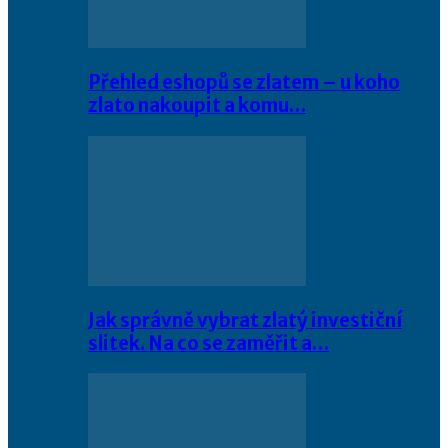
Přehled eshopů se zlatem – u koho
zlato nakoupit a komu…
Jak správně vybrat zlatý investiční
slitek. Na co se zaměřit a…