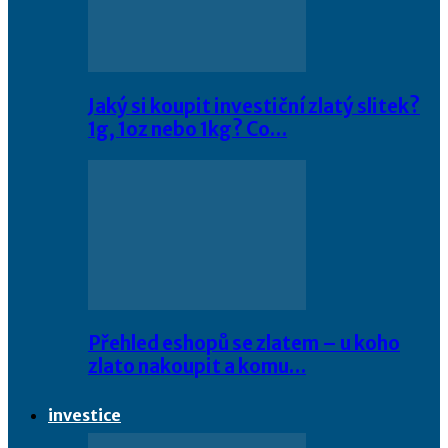
Jaký si koupit investiční zlatý slitek?
1g, 1oz nebo 1kg? Co…
Přehled eshopů se zlatem – u koho
zlato nakoupit a komu…
investice