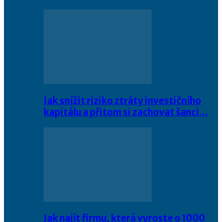
Jak snížit riziko ztráty investičního
kapitálu a přitom si zachovat šanci…
Jak najít firmu, která vyroste o 1000