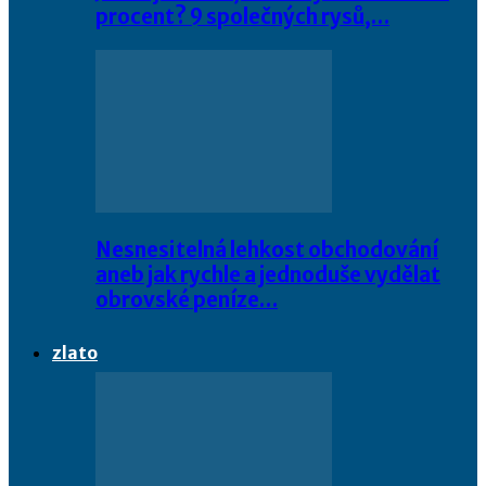
procent? 9 společných rysů,…
Nesnesitelná lehkost obchodování
aneb jak rychle a jednoduše vydělat
obrovské peníze…
zlato