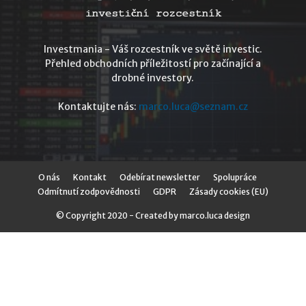
Investmania - Váš rozcestník ve světě investic.
Přehled obchodních příležitostí pro začínající a
drobné investory.
Kontaktujte nás:
marco.luca@seznam.cz
O nás
Kontakt
Odebírat newsletter
Spolupráce
Odmítnutí zodpovědnosti
GDPR
Zásady cookies (EU)
© Copyright 2020 - Created by marco.luca design