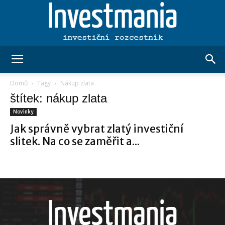
Investmania.cz
Domů
Tagy
Nákup zlata
štítek: nákup zlata
Novinky
Jak správně vybrat zlatý investiční
slitek. Na co se zaměřit a...