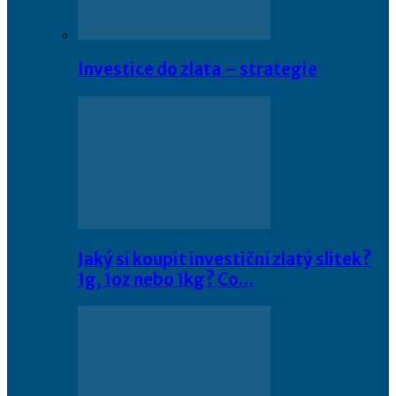
Investice do zlata – strategie
Jaký si koupit investiční zlatý slitek?
1g, 1oz nebo 1kg? Co…