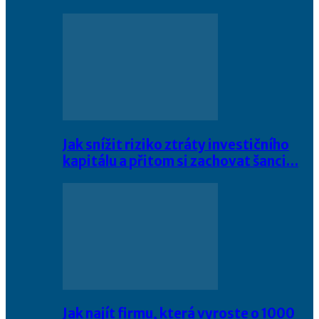
Jak snížit riziko ztráty investičního
kapitálu a přitom si zachovat šanci…
Jak najít firmu, která vyroste o 1000