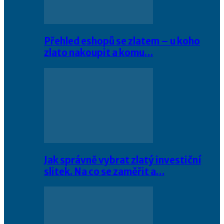
Přehled eshopů se zlatem – u koho
zlato nakoupit a komu…
Jak správně vybrat zlatý investiční
slitek. Na co se zaměřit a…