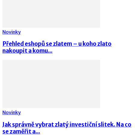
Novinky
Přehled eshopů se zlatem – u koho zlato
nakoupit a komu...
Novinky
Jak správně vybrat zlatý investiční slitek. Na co
se zaměřit a...