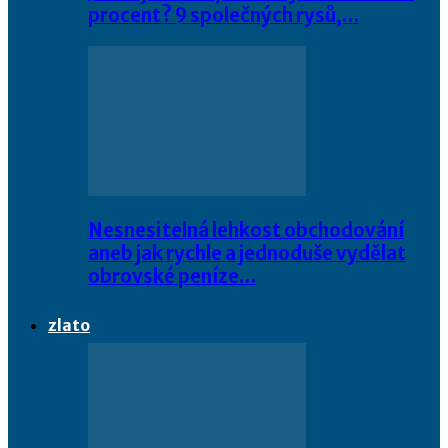
procent? 9 společných rysů,…
Nesnesitelná lehkost obchodování
aneb jak rychle a jednoduše vydělat
obrovské peníze…
zlato