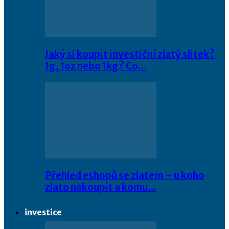
Jaký si koupit investiční zlatý slitek?
1g, 1oz nebo 1kg? Co…
Přehled eshopů se zlatem – u koho
zlato nakoupit a komu…
investice