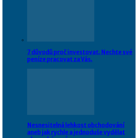
7 důvodů proč investovat. Nechte své
peníze pracovat za Vás.
Nesnesitelná lehkost obchodování
aneb jak rychle a jednoduše vydělat