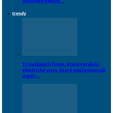
obrovské peníze…
trendy
13 nadějných firem, které vyrábějí
elektrické vozy. Které mají potenciál
uspět…