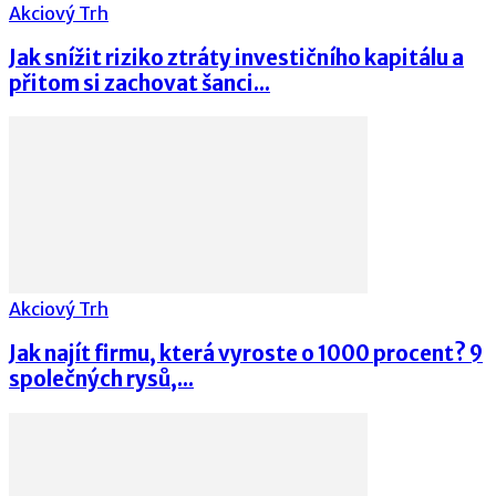
Akciový Trh
Jak snížit riziko ztráty investičního kapitálu a
přitom si zachovat šanci...
Akciový Trh
Jak najít firmu, která vyroste o 1000 procent? 9
společných rysů,...