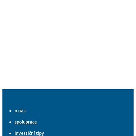
o nás
spolupráce
investiční tipy