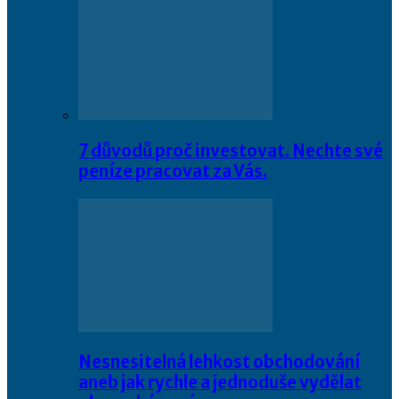
7 důvodů proč investovat. Nechte své
peníze pracovat za Vás.
Nesnesitelná lehkost obchodování
aneb jak rychle a jednoduše vydělat