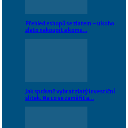
Přehled eshopů se zlatem – u koho
zlato nakoupit a komu…
Jak správně vybrat zlatý investiční
slitek. Na co se zaměřit a…