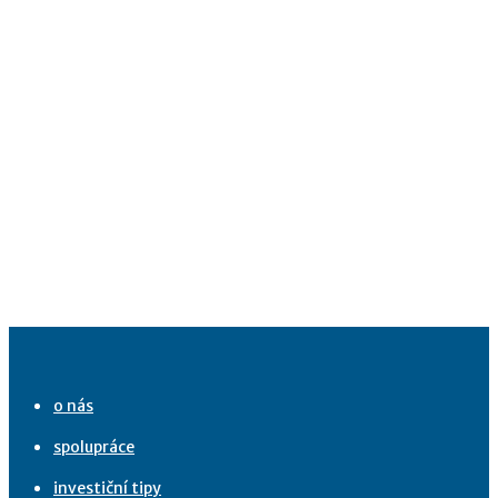
o nás
spolupráce
investiční tipy