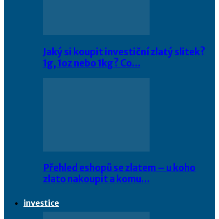
Jaký si koupit investiční zlatý slitek?
1g, 1oz nebo 1kg? Co…
Přehled eshopů se zlatem – u koho
zlato nakoupit a komu…
investice