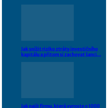
Jak snížit riziko ztráty investičního
kapitálu a přitom si zachovat šanci…
Jak najít firmu, která vyroste o 1000