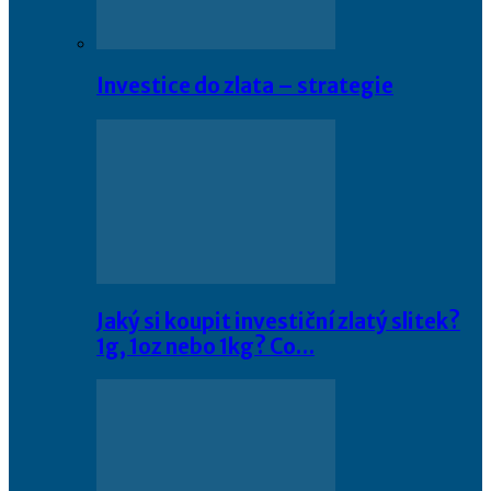
Investice do zlata – strategie
Jaký si koupit investiční zlatý slitek?
1g, 1oz nebo 1kg? Co…