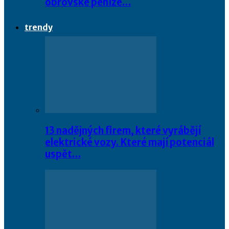
obrovské peníze…
trendy
13 nadějných firem, které vyrábějí
elektrické vozy. Které mají potenciál
uspět…