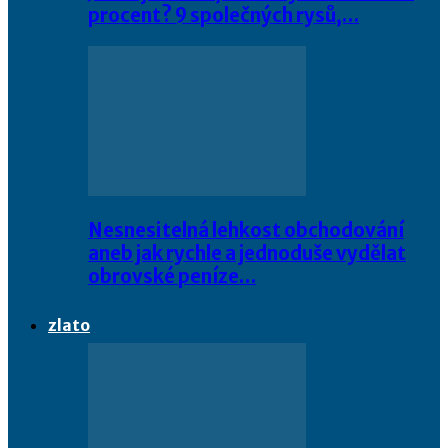
procent? 9 společných rysů,…
Nesnesitelná lehkost obchodování
aneb jak rychle a jednoduše vydělat
obrovské peníze…
zlato