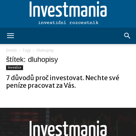
Investmania.cz
Domů
Tagy
Dluhopisy
štítek: dluhopisy
Investice
7 důvodů proč investovat. Nechte své
peníze pracovat za Vás.