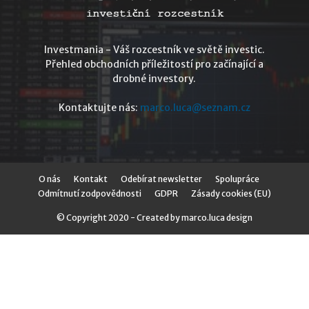
Investmania - Váš rozcestník ve světě investic.
Přehled obchodních příležitostí pro začínající a
drobné investory.
Kontaktujte nás:
marco.luca@seznam.cz
O nás
Kontakt
Odebírat newsletter
Spolupráce
Odmítnutí zodpovědnosti
GDPR
Zásady cookies (EU)
© Copyright 2020 - Created by marco.luca design