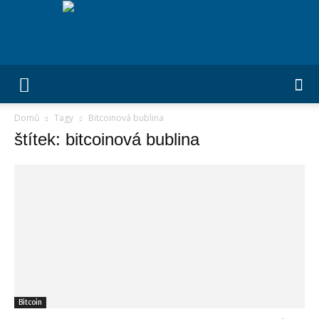
Investmania.cz
Domů
Tagy
Bitcoinová bublina
štítek: bitcoinová bublina
Bitcoin